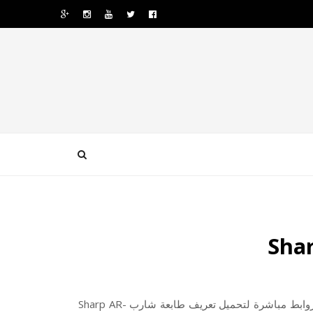
تحميل تعريف طابعة Sharp AR-6020n لويندوز وماك تعريفا أصليا من روابط مباشرة لتحميل تعريف طابعة شارب Sharp AR-