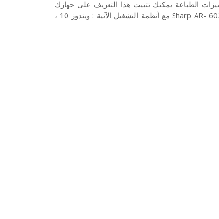
 ميزات الطباعة يمكنك تثبيت هذا التعريف على جهازك
وتنزيله مع موافقة التعريف لنظام التشغيل الداعم. وتتوافق طابعة Sharp AR- 6020n مع أنظمة التشغيل الآتية : ويندوز 10 ،