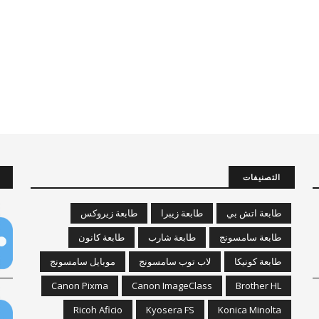
التصنيفات
طابعة اتش بي
طابعة زيبرا
طابعة زيروكس
طابعة سامسونج
طابعة شارب
طابعة كانون
طابعة كونيكا
لاب توب سامسونج
موبايل سامسونج
Canon Pixma
Canon ImageClass
Brother HL
Ricoh Aficio
Kyosera FS
Konica Minolta