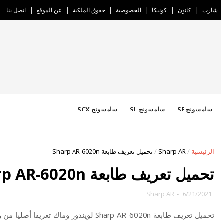
شارب
كانون
كونيكا
الخصوصية
حقوق الملكية
عن الموقع
اتصل بنا
سامسونج SF
سامسونج SL
سامسونج SCX
الرئيسية
/
Sharp AR
/
تحميل تعريف طابعة Sharp AR-6020n
تحميل تعريف طابعة Sharp AR-6020n
Sharp AR
-
6/21/2021