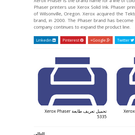
Xerox Phaser is the brand name for a line of c
Phaser printers use Xerox Solid Ink. Phaser pri
of Wilsonville, Oregon. Xerox acquired the Tektr
brand, in 2000. The Phaser brand has become a
company continues to expand the product line.
Linkedin
Pinterest
Google+
Twitter
 Xerox Phaser
تحميل تعريف طابعة Xerox Phaser
5335
التالي