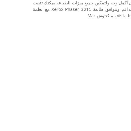
إستخدام الطابعة على أكمل وجه ولتمكين جميع ميزات الطباعة يمكنك تثبيت
هذا التعريف على جهازك وتنزيله مع موافقة التعريف لنظام التشغيل الداعم. وتتوافق طابعة Xerox Phaser 3215 مع أنظمة