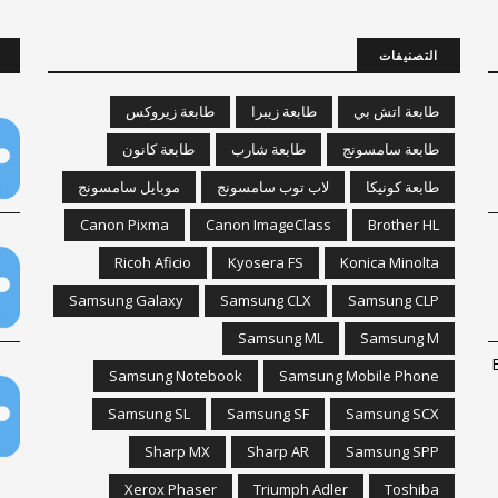
التصنيفات
طابعة اتش بي
طابعة زيبرا
طابعة زيروكس
طابعة سامسونج
طابعة شارب
طابعة كانون
طابعة كونيكا
لاب توب سامسونج
موبايل سامسونج
Canon Pixma
Canon ImageClass
Brother HL
Ricoh Aficio
Kyosera FS
Konica Minolta
Samsung Galaxy
Samsung CLX
Samsung CLP
Samsung ML
Samsung M
Bro
Samsung Notebook
Samsung Mobile Phone
Samsung SL
Samsung SF
Samsung SCX
Sharp MX
Sharp AR
Samsung SPP
Xerox Phaser
Triumph Adler
Toshiba