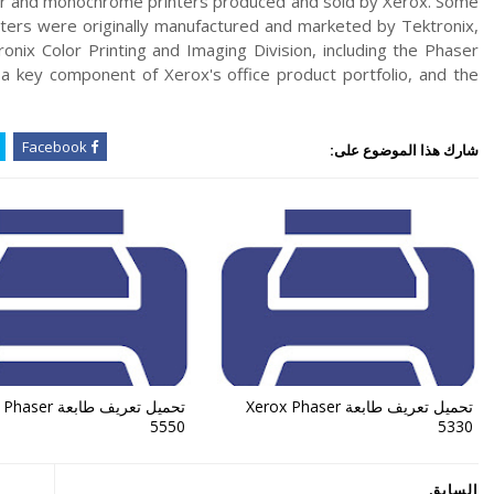
olor and monochrome printers produced and sold by Xerox. Some
nters were originally manufactured and marketed by Tektronix,
onix Color Printing and Imaging Division, including the Phaser
 key component of Xerox's office product portfolio, and the
Facebook
شارك هذا الموضوع على:
تحميل تعريف طابعة Xerox Phaser
تحميل تعريف طابعة
5550
5330
السابق