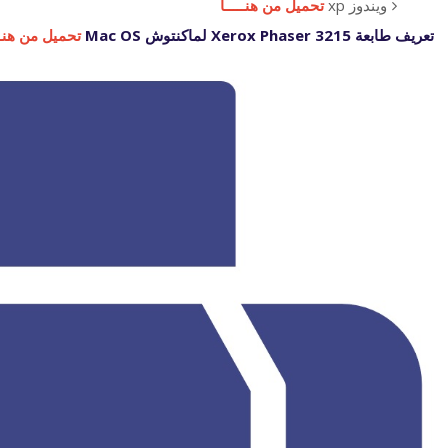
ويندوز xp
تحميل من هنـــــا
تعريف طابعة Xerox Phaser 3215 لماكنتوش Mac OS
تحميل من هنـــ