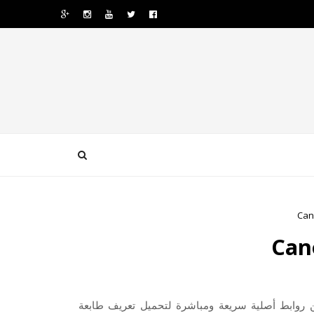
ز وماك تعريفا أصليا من روابط أصلية سريعة ومباشرة لتحميل تعريف طابعة