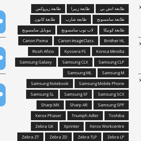
Xpr
طابعة اتش بي
طابعة زيبرا
طابعة زيروكس
طابعة سامسونج
طابعة شارب
طابعة كانون
طابعة كونيكا
لاب توب سامسونج
موبايل سامسونج
Canon Pixma
Canon ImageClass
Brother HL
Xpr
Ricoh Aficio
Kyosera FS
Konica Minolta
Samsung Galaxy
Samsung CLX
Samsung CLP
Samsung ML
Samsung M
Xpr
Samsung Notebook
Samsung Mobile Phone
Samsung SL
Samsung SF
Samsung SCX
Sharp MX
Sharp AR
Samsung SPP
Xerox Phaser
Triumph Adler
Toshiba
Zebra GK
Xprinter
Xerox Workcentre
Zebra ZT
Zebra ZD
Zebra TLP
Zebra LP