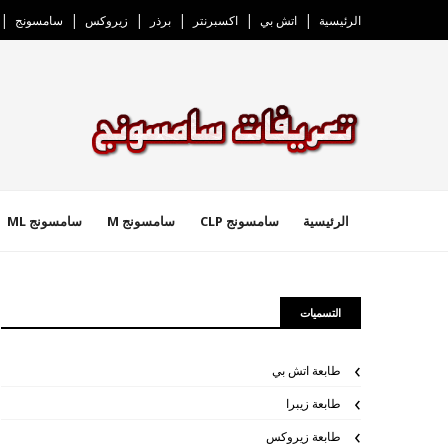
الرئيسية
اتش بي
اكسبرنتر
برذر
زيروكس
سامسونج
الرئيسية
سامسونج CLP
سامسونج M
سامسونج ML
التسميات
طابعة اتش بي
طابعة زيبرا
طابعة زيروكس