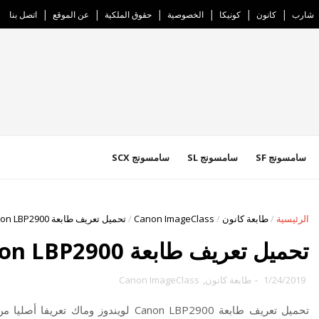
شارب
كانون
كونيكا
الخصوصية
حقوق الملكية
عن الموقع
اتصل بنا
سامسونج SF
سامسونج SL
سامسونج SCX
الرئيسية
/
طابعة كانون
/
Canon ImageClass
/
تحميل تعريف طابعة Canon LBP2900
تحميل تعريف طابعة Canon LBP2900
1/24/2019
-
طابعة كانون
,
Canon ImageClass
تحميل تعريف طابعة Canon LBP2900 لويندو