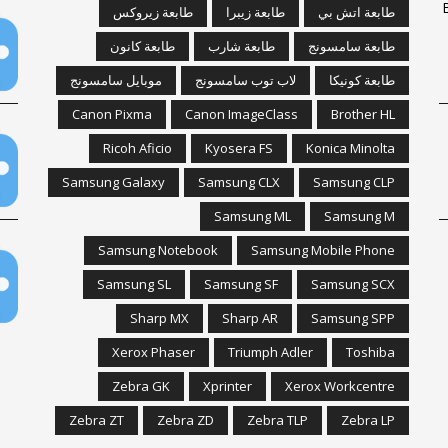
Bro
طابعة اتش بي
طابعة زيبرا
طابعة زيروكس
طابعة سامسونج
طابعة شارب
طابعة كانون
طابعة كونيكا
لاب توب سامسونج
موبايل سامسونج
Canon Pixma
Canon ImageClass
Brother HL
Ricoh Aficio
Kyosera FS
Konica Minolta
Samsung Galaxy
Samsung CLX
Samsung CLP
Samsung ML
Samsung M
Samsung Notebook
Samsung Mobile Phone
Samsung SL
Samsung SF
Samsung SCX
Sharp MX
Sharp AR
Samsung SPP
Xerox Phaser
Triumph Adler
Toshiba
Zebra GK
Xprinter
Xerox Workcentre
Zebra ZT
Zebra ZD
Zebra TLP
Zebra LP