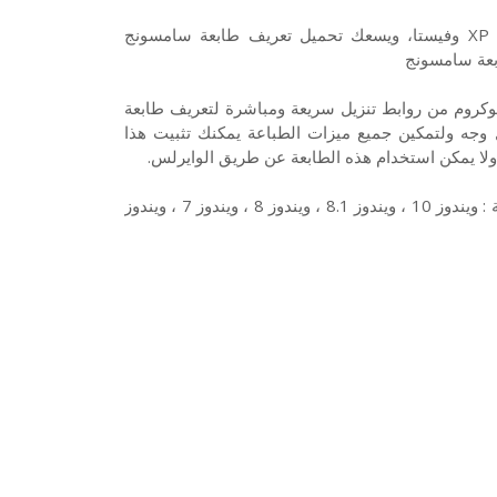
هذا تعريف طابعة سامسونج Samsung CLP-320N لويندوز 10 7 8 XP وفيستا، ويسعك تحميل تعريف طابعة سامسونج
ونج Samsung CLP-320N طابعة ليزر مونوكروم من روابط تنزيل سريعة ومباشرة لتعريف طابعة
بعة على أكمل وجه ولتمكين جميع ميزات الطباعة يمكنك تثبيت هذا
 ولا يمكن استخدام هذه الطابعة عن طريق الوايرلس.
وتتوافق طابعة سامسونج Samsung CLP320N مع أنظمة التشغيل الآتية : ويندوز 10 ، ويندوز 8.1 ، ويندوز 8 ، ويندوز 7 ، ويندوز